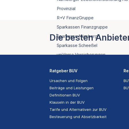
Provinzial
R+V FinanzGruppe
Sparkassen Finanzgruppe
Die besten Anbiete
Sparkasse Nürnberg
Sparkasse Scheeßel
uniVersa Versicherungen
VHV Versicherungen
Ratgeber BUV
Re
W&W Wüstenrot & Württembergisc
Ursachen und Folgen
BU
WGV Versicherung
Beiträge und Leistungen
BU
WWK Versicherung
Definitionen BUV
Klauseln in der BUV
Tarife und Alternativen zur BUV
Besteuerung und Absetzbarkeit