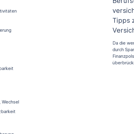
Berufs
versic
tivitäten
Tipps
Versic
herung
Da die we
durch Spa
Finanzpols
überbrücke
barkeit
n, Wechsel
barkeit