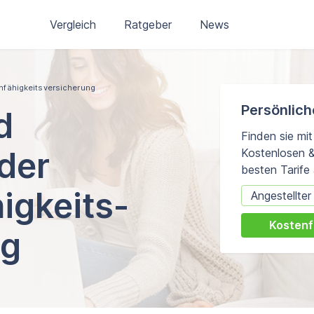
Vergleich
Ratgeber
News
nfähigkeitsversicherung
Persönlich
d
Finden sie mit
der
Kostenlosen & 
besten Tarife
igkeits­
Kostenf
ng