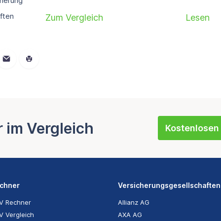
cherung
ften
Zum Vergleich
Lesen
r im Vergleich
Kostenlosen 
chner
Versicherungsgesellschaften
V Rechner
Allianz AG
V Vergleich
AXA AG