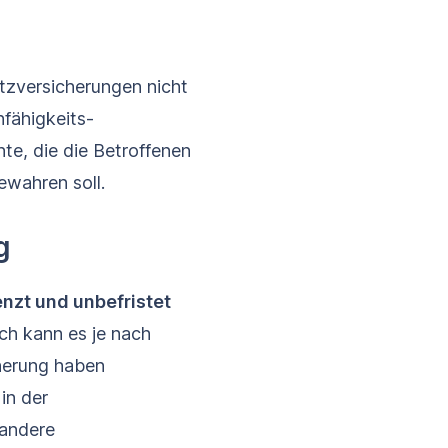
atzversicherungen nicht
nfähigkeits­
nte, die die Betroffenen
ewahren soll.
g
nzt und unbefristet
och kann es je nach
herung haben
in der
 andere